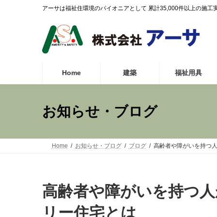
コ
ナ
アーサは福祉住環境のパイオニアとして 累計35,000件以上の
ン
ビ
テ
ゲ
ン
ー
ツ
シ
へ
ョ
ス
ン
Home
建築
福祉用具
キ
に
ッ
移
プ
動
お知らせ・ブログ
Home
お知らせ・ブログ
ブログ
高齢者や障がいを持つ
高齢者や障がいを持つ人
リー住宅とは