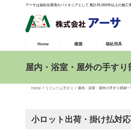
コ
ナ
アーサは福祉住環境のパイオニアとして 累計35,000件以上の
ン
ビ
テ
ゲ
ン
ー
ツ
シ
へ
ョ
ス
ン
Home
建築
福祉用具
キ
に
ッ
移
プ
動
屋内・浴室・屋外の手すり
Home
リフォーム手すり
屋内・浴室・屋外の手すり部材一
小ロット出荷・掛け払対応