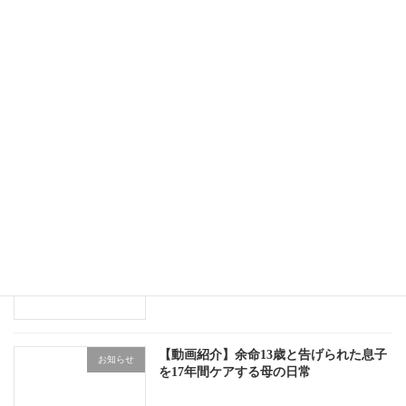
第20回アーサ祭り来場者報告
お知らせ
10月25日（土）にアーサ祭り開催
お知らせ
事業所移転のお知らせ
お知らせ
【動画紹介】余命13歳と告げられた息子
お知らせ
を17年間ケアする母の日常