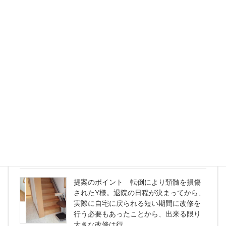
車いすで過ごす住まいづくり
提案のポイント車いすユーザーの方への
住宅の改修計画では、使われている車椅
子の回転寸法や前後バランス、また、ご
本人の体幹や筋力について考慮する必要
があります。日常...
続きを読む
出来ることを増やす工夫 寝たきりにならないよう
に
提案のポイント 転倒により頚髄を損傷
されたY様。退院の日程が決まってから、
実際に自宅に戻られる短い期間に改修を
行う必要もあったことから、出来る限り
大きな改修は行...