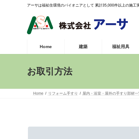
コ
ナ
アーサは福祉住環境のパイオニアとして 累計35,000件以上の
ン
ビ
テ
ゲ
ン
ー
ツ
シ
へ
ョ
ス
ン
Home
建築
福祉用具
キ
に
ッ
移
プ
動
お取引方法
Home
リフォーム手すり
屋内・浴室・屋外の手すり部材一