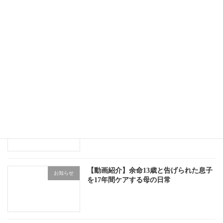
10月25日（土）にアーサ祭り開催
お知らせ
事業所移転のお知らせ
お知らせ
【動画紹介】余命13歳と告げられた息子
お知らせ
を17年間ケアする母の日常