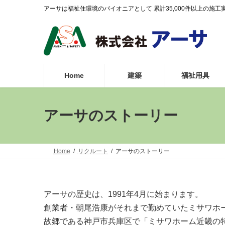
コ
ナ
アーサは福祉住環境のパイオニアとして 累計35,000件以上の
ン
ビ
テ
ゲ
ン
ー
ツ
シ
へ
ョ
ス
ン
Home
建築
福祉用具
キ
に
ッ
移
プ
動
アーサのストーリー
Home
リクルート
アーサのストーリー
アーサの歴史は、1991年4月に始まります。
創業者・朝尾浩康がそれまで勤めていたミサワホ
故郷である神戸市兵庫区で「ミサワホーム近畿の