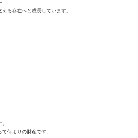
—
支える存在へと成長しています。
す。
って何よりの財産です。