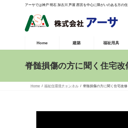
コ
ナ
アーサでは神戸 明石 加古川 芦屋 西宮を中心に障がいのある方
ン
ビ
テ
ゲ
ン
ー
ツ
シ
へ
ョ
ス
ン
Home
建築
福祉用具
キ
に
ッ
移
プ
動
脊髄損傷の方に聞く住宅改
Home
福祉住環境チャンネル
脊髄損傷の方に聞く住宅改修