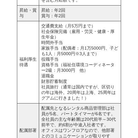
を含む月給額です。
昇給・賞
昇給：年2回
与
賞与：年2回
交通費支給（月5万円まで）
社会保険完備（雇用・労災・健康・厚
生年金）
時間外手当
家族手当（配偶者：月1万5000円、子ど
も1人：月5000円※3人まで）
福利厚生
役職手当
待遇
資格手当（福祉住環境コーディネータ
ー2級：月3000円 他）
退職金
財形貯蓄制度
社員旅行（通常は国内ですが、区切り
の年は海外。20周年は上海、25周年は
グアムに行きました！）
配属先となるレンタル商品管理部は社
員が5名、パートタイマーが6名です。
全社員の主な年齢層は20代前半～30代
前半で、約6割が中途入社者です。
配属部署
オフィスはワンフロアなので、他部署
とのコミュニケーションが取りやす