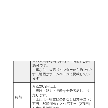
※転勤はありません。U・Iターン歓
迎！
※車通勤OK（駐車場完備）。社員の約
90％がマイカー通勤です！
交通
JR「明石駅」もしくは、神戸市営地下
鉄「伊川谷駅」より神姫バスに乗車。
「日向前」バス停で下車徒歩2分。
勤務地
※明石駅からは神姫バス（55・56・57
番）神戸学院大学方面行「日向前」を
下車し、進行方向に100ｍ。軽自動車ス
タジオを右折して隣の建物です。
※バス乗車時間（明石～日向前）は約
15分です。
※車なら、大蔵谷インターから約1分で
す（地図はホームページに掲載してい
ます）
月給20万円以上
※経験・能力・年齢を十分考慮し、決
定します。
給与
※上記は一律支給のみなし残業手当（3
万円／30時間分）と住宅手当（2万円）