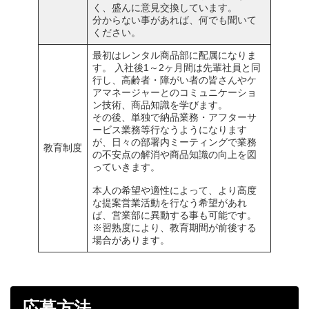
く、盛んに意見交換しています。
分からない事があれば、何でも聞いて
ください。
最初はレンタル商品部に配属になりま
す。 入社後1～2ヶ月間は先輩社員と同
行し、高齢者・障がい者の皆さんやケ
アマネージャーとのコミュニケーショ
ン技術、商品知識を学びます。
その後、単独で納品業務・アフターサ
ービス業務等行なうようになります
が、日々の部署内ミーティングで業務
教育制度
の不安点の解消や商品知識の向上を図
っていきます。
本人の希望や適性によって、より高度
な提案営業活動を行なう希望があれ
ば、営業部に異動する事も可能です。
※習熟度により、教育期間が前後する
場合があります。
応募方法